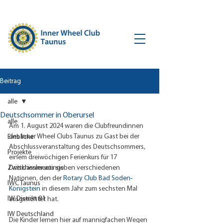
Beitrag
alle
Deutschsommer in Oberursel
alle
Am 1. August 2024 waren die Clubfreundinnen 
des Inner Wheel Clubs Taunus zu Gast bei der 
Einblicke
Abschlussveranstaltung des Deutschsommers, 
Projekte
einem dreiwöchigen Ferienkurs für 17 
Zwischenmeetings
Drittklässler aus sieben verschiedenen 
Nationen, den der 
Rotary Club Bad Soden-
IWC Taunus
Königstein
 in diesem Jahr zum sechsten Mal 
IW Distrikt 81
ausgerichtet hat. 
IW Deutschland
Die Kinder lernen hier auf mannigfachen Wegen 