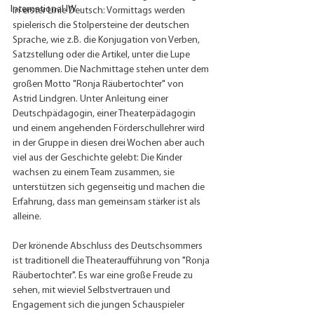
International IW
in erster Linie Deutsch: Vormittags werden 
spielerisch die Stolpersteine der deutschen 
Sprache, wie z.B. die Konjugation von Verben, 
Satzstellung oder die Artikel, unter die Lupe 
genommen. Die Nachmittage stehen unter dem 
großen Motto "Ronja Räubertochter" von 
Astrid Lindgren. Unter Anleitung einer 
Deutschpädagogin, einer Theaterpädagogin 
und einem angehenden Förderschullehrer wird 
in der Gruppe in diesen drei Wochen aber auch 
viel aus der Geschichte gelebt: Die Kinder 
wachsen zu einem Team zusammen, sie 
unterstützen sich gegenseitig und machen die 
Erfahrung, dass man gemeinsam stärker ist als 
alleine. 
Der krönende Abschluss des Deutschsommers 
ist traditionell die Theateraufführung von "Ronja 
Räubertochter". Es war eine große Freude zu 
sehen, mit wieviel Selbstvertrauen und 
Engagement sich die jungen Schauspieler 