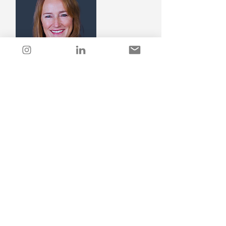
Ulrike Trittel
Schatzmeisterin
Astrid Schmitt-
Wawéreck