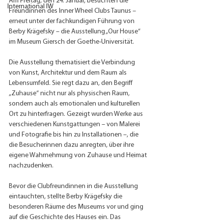
Am Freitag, den 24. Januar, besuchten die 
International IW
Freundinnen des Inner Wheel Clubs Taunus – 
erneut unter der fachkundigen Führung von 
Berby Krägefsky – die Ausstellung „Our House“ 
im Museum Giersch der Goethe-Universität.
Die Ausstellung thematisiert die Verbindung 
von Kunst, Architektur und dem Raum als 
Lebensumfeld. Sie regt dazu an, den Begriff 
„Zuhause“ nicht nur als physischen Raum, 
sondern auch als emotionalen und kulturellen 
Ort zu hinterfragen. Gezeigt wurden Werke aus 
verschiedenen Kunstgattungen – von Malerei 
und Fotografie bis hin zu Installationen –, die 
die Besucherinnen dazu anregten, über ihre 
eigene Wahrnehmung von Zuhause und Heimat 
nachzudenken.
Bevor die Clubfreundinnen in die Ausstellung 
eintauchten, stellte Berby Krägefsky die 
besonderen Räume des Museums vor und ging 
auf die Geschichte des Hauses ein. Das 