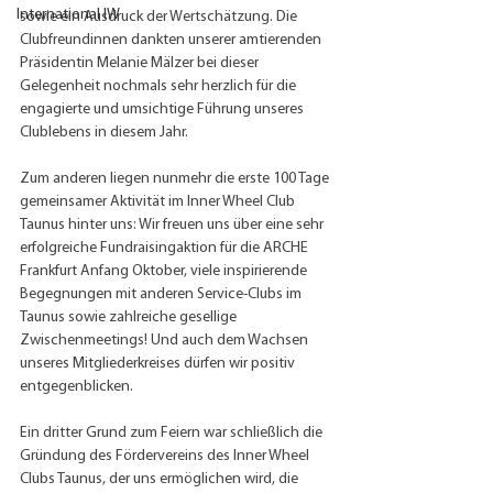
International IW
sowie ein Ausdruck der Wertschätzung. Die 
Clubfreundinnen dankten unserer amtierenden 
Präsidentin Melanie Mälzer bei dieser 
Gelegenheit nochmals sehr herzlich für die 
engagierte und umsichtige Führung unseres 
Clublebens in diesem Jahr.
Zum anderen liegen nunmehr die erste 100 Tage 
gemeinsamer Aktivität im Inner Wheel Club 
Taunus hinter uns: Wir freuen uns über eine sehr 
erfolgreiche Fundraisingaktion für die ARCHE 
Frankfurt Anfang Oktober, viele inspirierende 
Begegnungen mit anderen Service-Clubs im 
Taunus sowie zahlreiche gesellige 
Zwischenmeetings! Und auch dem Wachsen 
unseres Mitgliederkreises dürfen wir positiv 
entgegenblicken.
Ein dritter Grund zum Feiern war schließlich die 
Gründung des Fördervereins des Inner Wheel 
Clubs Taunus, der uns ermöglichen wird, die 