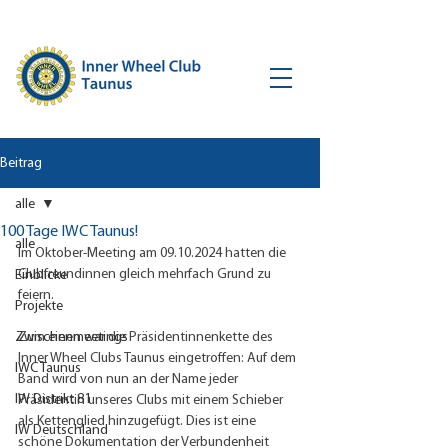
Beitrag
alle
100 Tage IWC Taunus!
alle
Im Oktober-Meeting am 09.10.2024 hatten die 
Clubfreundinnen gleich mehrfach Grund zu 
Einblicke
feiern. 
Projekte
Zwischenmeetings
Zum einen war die Präsidentinnenkette des 
Inner Wheel Clubs Taunus eingetroffen: Auf dem 
IWC Taunus
Band wird von nun an der Name jeder 
IW Distrikt 81
Präsidentin unseres Clubs mit einem Schieber 
als Kettenglied hinzugefügt. Dies ist eine 
IW Deutschland
schöne Dokumentation der Verbundenheit 