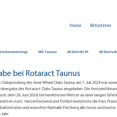
Home
Aktivitäten
wischenmeetings
IWC Taunus
IW Distrikt 81
IW Deutsc
be bei Rotaract Taunus
 Clubgründung des Inner Wheel Clubs Taunus am 1. Juli 2024 war unse
übergabe des Rotaract Clubs Taunus eingeladen. Die Amtseinführung
, dem 26. Juni 2024, bei herrlichstem Wetter an einer langen Tafel i
mitten statt. Herzerfrischend und fröhlich berichtete die Past Präsid
aktivitäten und wünschte Nathalie Pattberg alle Gutes und bestes Gel
Jahr. 