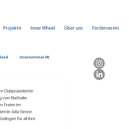
Projekte
Inner Wheel
Über uns
Förderverein
hland
International IW
re Clubpräsidentin 
 von Nathalie 
m Freien im 
entin Julia Simon 
ingen für all ihre 