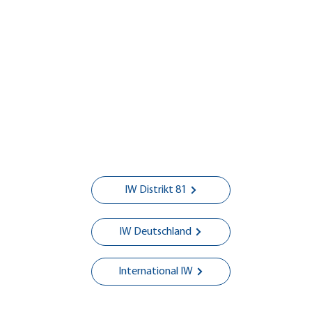
Besuch des IW Clubs Bensheim
Club
Milt
IW Distrikt 81
IW Deutschland
International IW