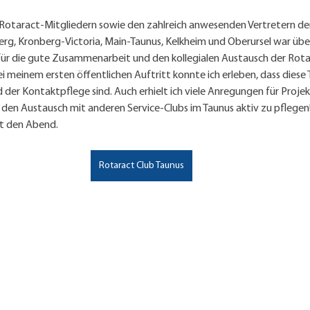
otaract-Mitgliedern sowie den zahlreich anwesenden Vertretern der
rg, Kronberg-Victoria, Main-Taunus, Kelkheim und Oberursel war über
 für die gute Zusammenarbeit und den kollegialen Austausch der Rota
ei meinem ersten öffentlichen Auftritt konnte ich erleben, dass diese 
der Kontaktpflege sind. Auch erhielt ich viele Anregungen für Proje
den Austausch mit anderen Service-Clubs im Taunus aktiv zu pflegen!"
rt den Abend.
Rotaract Club Taunus