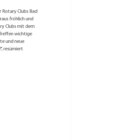
 Rotary Clubs Bad 
aus fröhlich und 
ry Clubs mit dem 
Treffen wichtige 
kte und neue 
, resümiert 