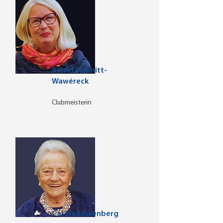
Astrid Schmitt-
Wawéreck
Clubmeisterin
Carola Löwenberg