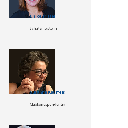
Ulrike Trittel
Schatzmeisterin
Susanna Kauffels
Clubkorrespondentin