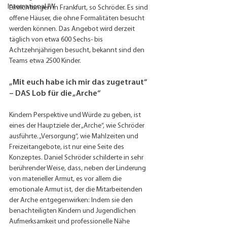
International IW
Einrichtungen in Frankfurt, so Schröder. Es sind 
offene Häuser, die ohne Formalitäten besucht 
werden können. Das Angebot wird derzeit 
täglich von etwa 600 Sechs- bis 
Achtzehnjährigen besucht, bekannt sind den 
Teams etwa 2500 Kinder.
„Mit euch habe ich mir das zugetraut“ 
– DAS Lob für die „Arche“
Kindern Perspektive und Würde zu geben, ist 
eines der Hauptziele der „Arche“, wie Schröder 
ausführte. „Versorgung“, wie Mahlzeiten und 
Freizeitangebote, ist nur eine Seite des 
Konzeptes. Daniel Schröder schilderte in sehr 
berührender Weise, dass, neben der Linderung 
von materieller Armut, es vor allem die 
emotionale Armut ist, der die Mitarbeitenden 
der Arche entgegenwirken: Indem sie den 
benachteiligten Kindern und Jugendlichen 
Aufmerksamkeit und professionelle Nähe 