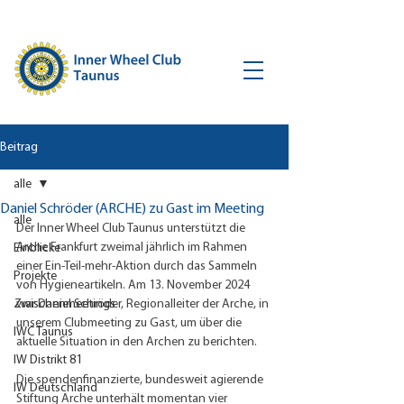
Beitrag
alle
Daniel Schröder (ARCHE) zu Gast im Meeting
alle
Der Inner Wheel Club Taunus unterstützt die 
Arche Frankfurt zweimal jährlich im Rahmen 
Einblicke
einer Ein-Teil-mehr-Aktion durch das Sammeln 
Projekte
von Hygieneartikeln. Am 13. November 2024 
Zwischenmeetings
war Daniel Schröder, Regionalleiter der Arche, in 
unserem Clubmeeting zu Gast, um über die 
IWC Taunus
aktuelle Situation in den Archen zu berichten.
IW Distrikt 81
Die spendenfinanzierte, bundesweit agierende 
IW Deutschland
Stiftung Arche unterhält momentan vier 