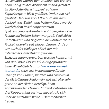
Wheel Clubs Taunus den Unbilden des Wetters 
beim Königsteiner Weihnachtsmarkt getrotzt. 
Ihr Stand „Rentierschuppen" auf dem 
Kapuzinerplatz blieb geöffnet. Und es hat sich 
gelohnt: Der Erlös von 1.000 Euro aus dem 
Verkauf von Waffeln und heißem Kakao wurde 
kürzlich dem Reittherapiezentrum 
Spatzenscheune Altenhain e.V. übergeben. Die 
Freude auf beiden Seiten war groß. Schließlich 
unterstützen und begleiten die Rotarier dieses 
Projket  dbereits seit einigen Jahren. Und so 
war auch der Haflinger Mibel, der mit 
rotarischer Unterstützung für die 
Spatzenscheune erworben werden konnte, mit 
von der Partie. Der im Juli 2024 gegründete 
Inner Wheel Club Taunus (
www.inner-wheel-
taunus.de
) setzt sich insbesondere für die 
Belange von Frauen, Kindern und Familien in 
der Main-Taunus-Region ein, hat sich also sehr 
gerne an der Aktion beteiligt. Beim 
abschließenden kleinen Umtrunk betonten alle 
drei Kooperationspartner, wie sehr sie sich 
über die vertrauensvolle Zusammenarbeit 
freuen.