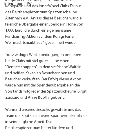
Mitglieder des Rotary Clubs Bad Soden-
International IW
Königstein und des Inner Wheel Clubs Taunus 
das Reittherapiezentrum Spatzenscheune 
Altenhain e.V.. Anlass dieses Besuchs war die 
feierliche Übergabe einer Spende in Höhe von 
1.000 Euro, die durch eine gemeinsame 
Fundraising-Aktion auf dem Königsteiner 
Weihnachtsmarkt 2024 gesammelt wurde.
Trotz widriger Wetterbedingungen betrieben 
beide Clubs mit viel guter Laune einen 
"Rentierschuppen", in dem sie frische Waffeln 
und heißen Kakao an Besucherinnen und 
Besucher verkauften. Der Erfolg dieser Aktion 
wurde nun mit der Spendenübergabe an die 
Vorstandsmitglieder der Spatzenscheune, Birgit 
Zuccaro und Anne Booth, gekrönt.
Während unseres Besuchs gewährte uns das 
Team der Spatzenscheune spannende Einblicke 
in seine tägliche Arbeit. Das 
Reittherapiezentrum bietet Kindern und 