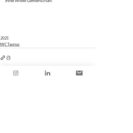
Inner Wheel-Gemeinschaft.
2025
IWC Taunus
Alle ansehen
Aktuelle Beiträge