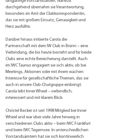
langjährige Vorstandsarbeit. Nahezu 
durchgehend übernahm sie Verantwortung, 
besonders im Amt der Clubkorrespondentin, 
das sie mit großem Einsatz, Genauigkeit und 
Herz ausfüllte.
Darüber hinaus initiierte Carola die 
Partnerschaft mit dem IW Club in Brünn – eine 
Verbindung, die bis heute besteht und für beide 
Clubs eine echte Bereicherung darstellt. Auch 
im IWC Taunus engagiert sie sich aktiv, ob bei 
Meetings, Aktionen oder mit ihrem wachen 
Interesse für gesellschaftliche Themen, das sie 
auch in unsere Club-Chatgruppe einbringt. 
Carola lebt Inner Wheel – verbindlich, 
interessiert und mit klarem Blick.
Christel Becker ist seit 1998 Mitglied bei Inner 
Wheel und war über viele Jahre hinweg in 
verschiedenen Clubs aktiv – beim IWC Frankfurt 
und beim IWC Tegernsee. In unterschiedlichen 
Vorstandsämtern hat sie sich kontinuierlich 