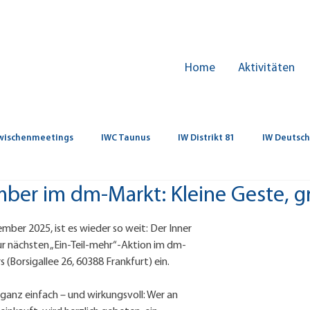
Home
Aktivitäten
wischenmeetings
IWC Taunus
IW Distrikt 81
IW Deutsc
ber im dm-Markt: Kleine Geste, gr
ber 2025, ist es wieder so weit: Der Inner 
ur nächsten „Ein-Teil-mehr“-Aktion im dm-
(Borsigallee 26, 60388 Frankfurt) ein.
 ganz einfach – und wirkungsvoll: Wer an 