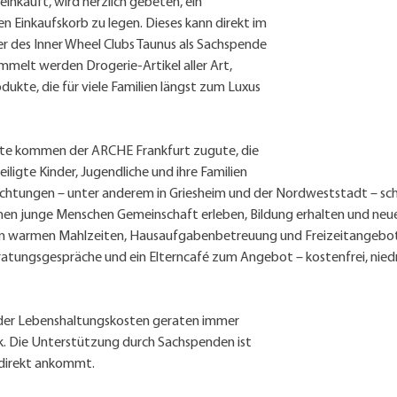
nkauft, wird herzlich gebeten, ein 
en Einkaufskorb zu legen. Dieses kann direkt im 
er des Inner Wheel Clubs Taunus als Sachspende 
elt werden Drogerie-Artikel aller Art, 
kte, die für viele Familien längst zum Luxus 
te kommen der ARCHE Frankfurt zugute, die 
eiligte Kinder, Jugendliche und ihre Familien 
inrichtungen – unter anderem in Griesheim und der Nordweststadt – sch
en junge Menschen Gemeinschaft erleben, Bildung erhalten und neue
en warmen Mahlzeiten, Hausaufgabenbetreuung und Freizeitangebot
atungsgespräche und ein Elterncafé zum Angebot – kostenfrei, niedr
nder Lebenshaltungskosten geraten immer 
k. Die Unterstützung durch Sachspenden ist 
 direkt ankommt. 