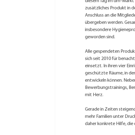
diesem Tag im dm-Markt ei
zusätzliches Produkt in d
Anschluss an die Mitglied
übergeben werden. Gesamm
insbesondere Hygieneprodu
geworden sind.
Alle gespendeten Produk
sich seit 2010 für benacht
einsetzt. In ihren vier E
geschützte Räume, in den
entwickeln können. Neb
Bewerbungstrainings, Ber
mit Herz. 
Gerade in Zeiten steige
mehr Familien unter Druc
daher konkrete Hilfe, die