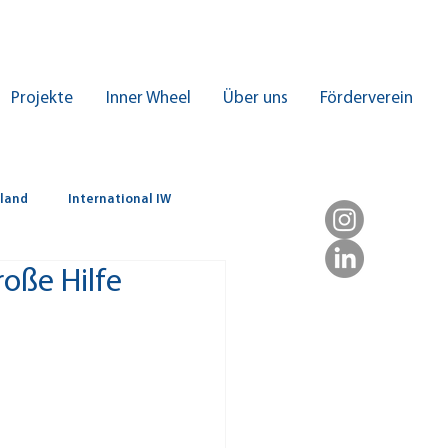
Projekte
Inner Wheel
Über uns
Förderverein
hland
International IW
oße Hilfe