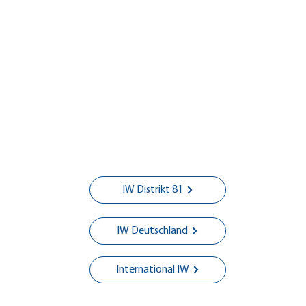
Gedenken an Visnja S.
Ein-T
die A
IW Distrikt 81
IW Deutschland
International IW